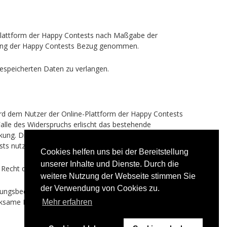
Plattform der Happy Contests nach Maßgabe der
ärung der Happy Contests Bezug genommen.
gespeicherten Daten zu verlangen.
ird dem Nutzer der Online-Plattform der Happy Contests
Falle des Widerspruchs erlischt das bestehende
kung. Die Änderung gilt als anerkannt, wenn der Nutzer
ts nutzt.
Cookies helfen uns bei der Bereitstellung
unserer Inhalte und Dienste. Durch die
as Recht der Bundesrepublik Deutschland anzuwenden.
weitere Nutzung der Webseite stimmen Sie
der Verwendung von Cookies zu.
zungsbedingungen im Übrigen. Beim Eintritt eines
ame Ersatzregelung getroffen. Selbiges gilt für den
Mehr erfahren