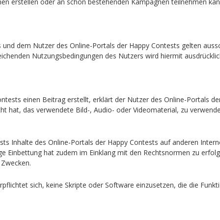
nen erstellen oder an schon bestehenden Kampagnen teilnehmen kan
s und dem Nutzer des Online-Portals der Happy Contests gelten aussc
eichenden Nutzungsbedingungen des Nutzers wird hiermit ausdrückli
ests einen Beitrag erstellt, erklärt der Nutzer des Online-Portals de
t hat, das verwendete Bild-, Audio- oder Videomaterial, zu verwende
s Inhalte des Online-Portals der Happy Contests auf anderen Internets
e Einbettung hat zudem im Einklang mit den Rechtsnormen zu erfolgen
n Zwecken.
pflichtet sich, keine Skripte oder Software einzusetzen, die die Funk