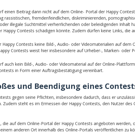
rf einen Beitrag dann nicht auf dem Online- Portal der Happy Contes
rag rassistischen, fremdenfeindlichen, diskriminierenden, pornographis
er illegale Suchtmittel verherrlichenden oder beleidigenden Inhalt h
 Happy Contests schädigen könnte. Zudem dürfen keine Links, die auf
er Happy Contests keine Bild-, Audio- oder Videomaterialien auf dem O
Happy Contests weist hier insbesondere auf Urheber-, Marken- oder Per
f auch kein Bild-, Audio- oder Videomaterial auf der Online-Plattfor
ontests in Form einer Auftragsbestätigung vereinbart.
toßes und Beendigung eines Contest
ntests gegen seine Pflichten, insbesondere dadurch, dass er unzuläss
nen. Zudem steht es im Ermessen der Happy Contests, den Nutzer des
lte, die auf dem Online-Portal der Happy Contests angeboten werden,
einem anderen Ort innerhalb des Online-Portals veröffentlichen zu k