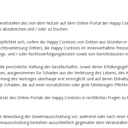
Bereitstellen des von dem Nutzer auf dem Online-Portal der Happy Co
e abzubrechen und / oder zu löschen.
rpflichtet sich, sofern die Happy Contests von Dritten aus Gründen 
htsverletzung Dritter), die Happy Contests im Innenverhältnis freizus
ngs- und / oder Rechtsverfolgungskosten sowie von Gerichtskosten voll
ie persönliche Haftung der Gesellschafter, sowie deren Erfüllungsge
den, ausgenommen für Schäden aus der Verletzung des Lebens, des K
hrung des Vertrages überhaupt erst ermöglicht und auf deren Einhalt
e Schäden, die auf einer vorsätzlichen oder grob fahrlässigen Pflicht
zer des Online-Portals der Happy Contests in rechtlichen Fragen zu b
ie Abwicklung der Gewinnausschüttung vor, während oder nach einer
winnausschüttung bestehen ausschließlich gegenüber dem Veranstalte