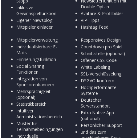
Stopp
Newsletterfunktion mit
Double Opt-In
Inklusive
Gewinnspielfunktion
Avatare & Profilbilder
Eigener Newsblog
VIP-Tipps
Mitspieler einladen
Hashtag Feed
Mitspielerverwaltung
Responsives Design
Individualisierbare E-
Countdown pro Spiel
Mails
Schnittstelle (optional)
Erinnerungsfunktion
Offener CSS-Code
Social Sharing
White Labeling
Funktionen
SSL-Verschlüsselung
Integration von
DSGVO-konform
Sponsorenbannern
Hochperformante
Mehrsprachigkeit
Systeme
(optional)
Deutscher
Statistikbereich
Serverstandort
Intuitiver
Extra Native App
Administrationsbereich
(optional)
Muster für
Persönlicher Support
Teilnahmebedingungen
und das zum
Individuelle
unschlagbaren Preis…