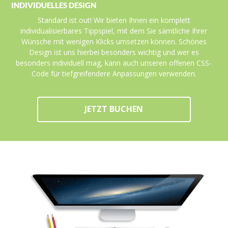
INDIVIDUELLES DESIGN
Standard ist out! Wir bieten Ihnen ein komplett
individualisierbares Tippspiel, mit dem Sie sämtliche Ihrer
Wünsche mit wenigen Klicks umsetzen können. Schönes
Design ist uns hierbei besonders wichtig und wer es
besonders individuell mag, kann auch unseren offenen CSS-
Code für tiefgreifendere Anpassungen verwenden.
JETZT BUCHEN